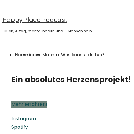
↓
Zum
Happy Place Podcast
Inhalt
Glück, Alltag, mental health und – Mensch sein
Main
Home
About
Material
Was kannst du tun?
Navigation
Ein absolutes Herzensprojekt!
Mehr erfahren!
Instagram
Spotify