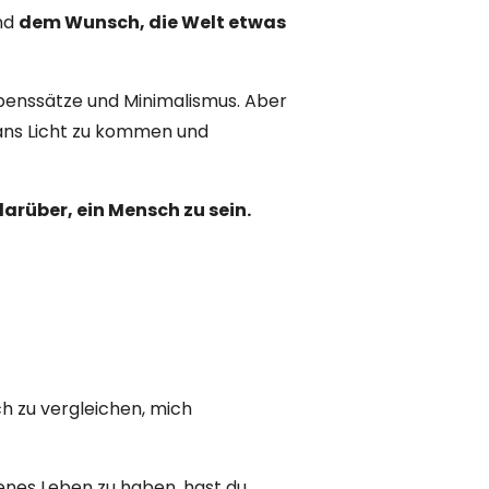
und
dem Wunsch, die Welt etwas
benssätze und Minimalismus. Aber
 ans Licht zu kommen und
arüber, ein Mensch zu sein.
h zu vergleichen, mich
nes Leben zu haben, hast du