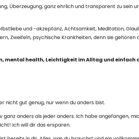
ung, Überzeugung, ganz ehrlich und transparent zu sein 
bstliebe und -akzeptanz, Achtsamkeit, Meditation, Glau
ern, Zweifeln, psychische Krankheiten, denn sie gehören
 mental health, Leichtigkeit im Alltag und einfach d
der nicht gut genug, nur wenn du anders bist.
iv ganz anders als jeder anders. Ich
habe
angefangen, mic
ht! Ich will dir das ersparen.
 bereits in dir. Alles, was du
brauchst
und ein vollkomme