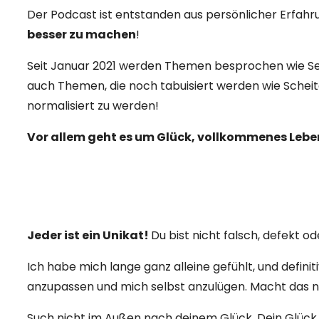
Der Podcast ist entstanden aus persönlicher Erfahr
besser zu machen
!
Seit Januar 2021 werden Themen besprochen wie Sel
auch Themen, die noch tabuisiert werden wie Scheit
normalisiert zu werden!
Vor allem geht es um Glück, vollkommenes Leben,
J
eder ist ein Unikat!
Du bist nicht falsch, defekt o
Ich habe mich lange ganz alleine gefühlt, und definit
anzupassen
und
mich selbst anzulügen. Macht das nic
Such nicht im Außen nach deinem Glück. Dein Glück ist