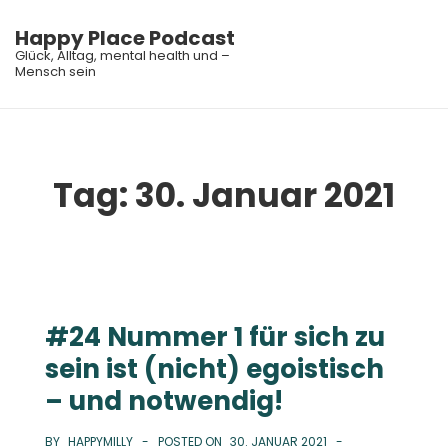
↓
Happy Place Podcast
Zum
Glück, Alltag, mental health und –
Inhalt
Mensch sein
ME
Main
Navigation
Tag:
30. Januar 2021
#24 Nummer 1 für sich zu
sein ist (nicht) egoistisch
– und notwendig!
BY
HAPPYMILLY
POSTED ON
30. JANUAR 2021