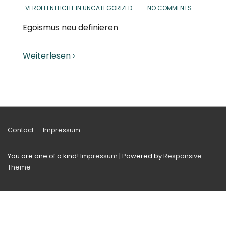
VERÖFFENTLICHT IN
UNCATEGORIZED
NO COMMENTS
Egoismus neu definieren
Weiterlesen ›
Footer-
Contact
Impressum
Menü
You are one of a kind!
Impressum
| Powered by
Responsive
Theme