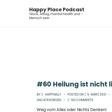
↓
Happy Place Podcast
Zum
Main
Glück, Alltag, mental health und –
Inhalt
Mensch sein
Navi
#60 Heilung ist nicht 
BY
HAPPYMILLY
POSTED ON
5. MÄRZ 2021
UNCATEGORIZED
NO COMMENTS
Weg vom Alles oder Nichts Denken!