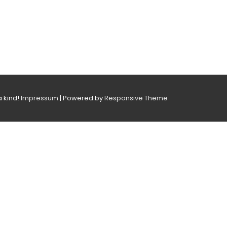
a kind!
Impressum
| Powered by
Responsive Theme