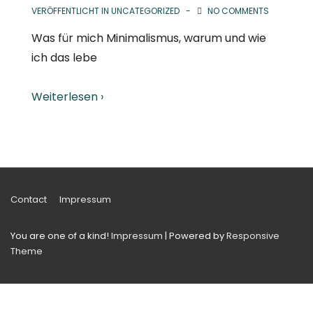
VERÖFFENTLICHT IN
UNCATEGORIZED
NO COMMENTS
Was für mich Minimalismus, warum und wie
ich das lebe
Weiterlesen ›
Footer-
Contact
Impressum
Menü
You are one of a kind!
Impressum
| Powered by
Responsive
Theme