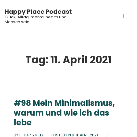
↓
Happy Place Podcast
Zum
ME
Glück, Alltag, mental health und –
Inhalt
Mensch sein
Main
Navigation
Tag:
11. April 2021
#98 Mein Minimalismus,
warum und wie ich das
lebe
BY
HAPPYMILLY
POSTED ON
11. APRIL 2021