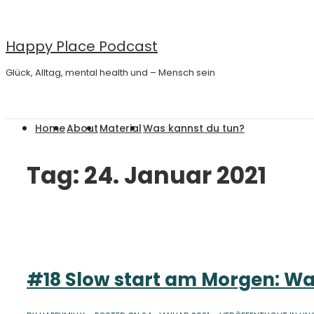
↓
Zum
Happy Place Podcast
Inhalt
Glück, Alltag, mental health und – Mensch sein
Main
Home
About
Material
Was kannst du tun?
Navigation
Tag:
24. Januar 2021
#18 Slow start am Morgen: Wa