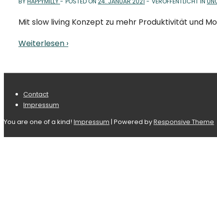
BY
HAPPYMILLY
POSTED ON
24. JANUAR 2021
VERÖFFENTLICHT IN
UN
Mit slow living Konzept zu mehr Produktivität und Mo
Weiterlesen ›
Footer-
Contact
Impressum
Menü
You are one of a kind!
Impressum
| Powered by
Responsive Theme