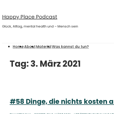
↓
Zum
Happy Place Podcast
Inhalt
Glück, Alltag, mental health und – Mensch sein
Main
Home
About
Material
Was kannst du tun?
Navigation
Tag:
3. März 2021
#58 Dinge, die nichts kosten