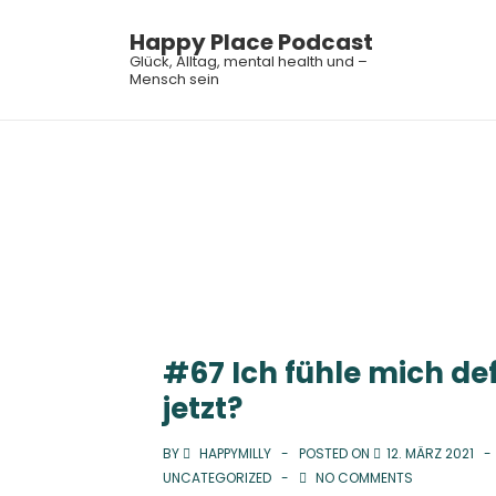
↓
Happy Place Podcast
Zum
Main
Glück, Alltag, mental health und –
Inhalt
Mensch sein
Navi
#67 Ich fühle mich de
jetzt?
BY
HAPPYMILLY
POSTED ON
12. MÄRZ 2021
UNCATEGORIZED
NO COMMENTS