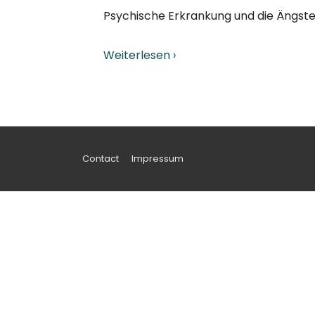
Psychische Erkrankung und die Ängst
Weiterlesen ›
Footer-
Contact
Impressum
Menü