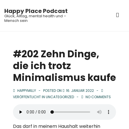
↓
Happy Place Podcast
Zum
ME
Glück, Alltag, mental health und –
Inhalt
Mensch sein
Main
Navigation
#202 Zehn Dinge,
die ich trotz
Minimalismus kaufe
HAPPYMILLY
POSTED ON
16. JANUAR 2022
VERÖFFENTLICHT IN
UNCATEGORIZED
NO COMMENTS
Das darf in meinem Haushalt weiterhin