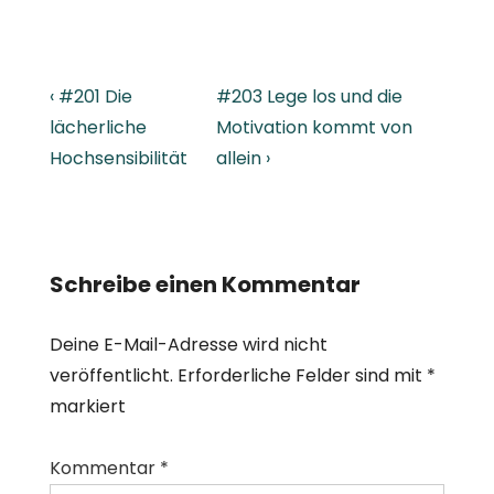
Beitragsnavigation
Previous
Next
‹ #201 Die
#203 Lege los und die
Post
Post
lächerliche
Motivation kommt von
is
is
Hochsensibilität
allein ›
Schreibe einen Kommentar
Deine E-Mail-Adresse wird nicht
veröffentlicht.
Erforderliche Felder sind mit
*
markiert
Kommentar
*