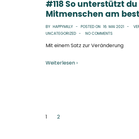
#118 So unterstützt du
Mitmenschen am bes
BY
HAPPYMILLY
POSTED ON
16. MAI 2021
VE
UNCATEGORIZED
NO COMMENTS
Mit einem Satz zur Veränderung
Weiterlesen ›
Seitennummerierung
1
2
der
Beiträge