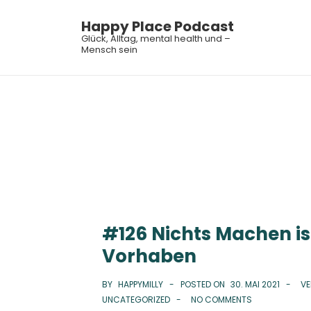
↓
Happy Place Podcast
Zum
Main
Glück, Alltag, mental health und –
Inhalt
Mensch sein
Navi
#126 Nichts Machen is
Vorhaben
BY
HAPPYMILLY
POSTED ON
30. MAI 2021
VE
UNCATEGORIZED
NO COMMENTS