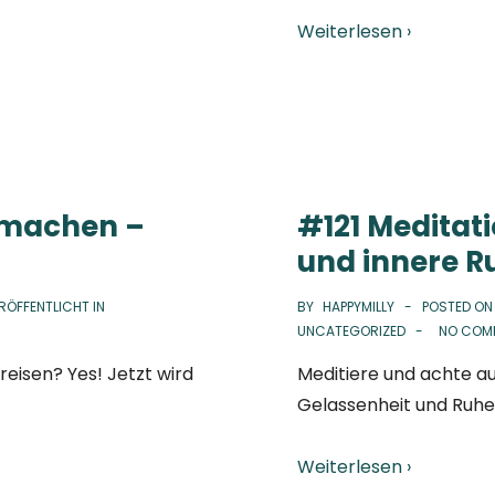
Weiterlesen ›
 machen –
#121 Meditat
und innere R
RÖFFENTLICHT IN
BY
HAPPYMILLY
POSTED O
UNCATEGORIZED
NO COM
isen? Yes! Jetzt wird
Meditiere und achte a
Gelassenheit und Ruhe
Weiterlesen ›