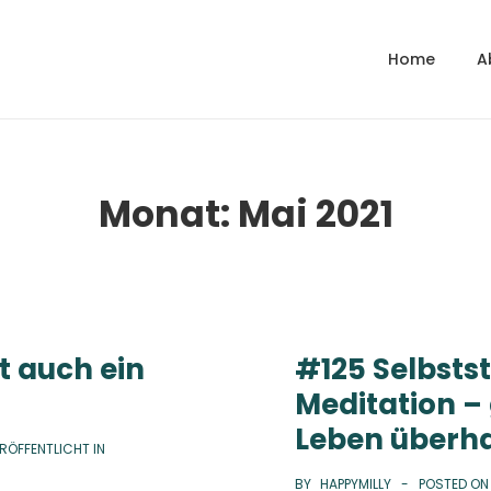
Home
A
gation
Monat:
Mai 2021
t auch ein
#125 Selbsts
Meditation –
Leben überh
RÖFFENTLICHT IN
BY
HAPPYMILLY
POSTED O