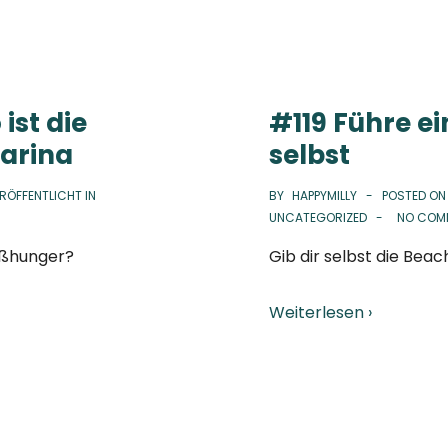
ist die
#119 Führe ei
Karina
selbst
RÖFFENTLICHT IN
BY
HAPPYMILLY
POSTED O
UNCATEGORIZED
NO COM
ißhunger?
Gib dir selbst die Beac
Weiterlesen ›