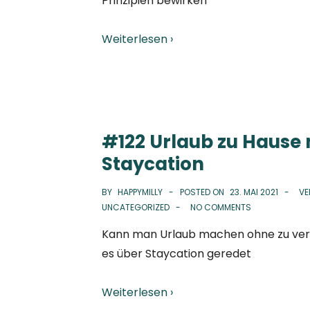
Prinzipien bewirken
Weiterlesen ›
#122 Urlaub zu Hause
Staycation
BY
HAPPYMILLY
POSTED ON
23. MAI 2021
VE
UNCATEGORIZED
NO COMMENTS
Kann man Urlaub machen ohne zu verre
es über Staycation geredet
Weiterlesen ›