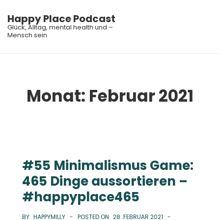
↓
Happy Place Podcast
Zum
Glück, Alltag, mental health und –
Inhalt
Mensch sein
ME
Main
Navigation
Monat:
Februar 2021
#55 Minimalismus Game:
465 Dinge aussortieren –
#happyplace465
BY
HAPPYMILLY
POSTED ON
28. FEBRUAR 2021