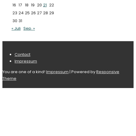
16
17
18
19
20
21
22
23
24
25
26
27
28
29
30
31
« Juli
Sep. »
Footer-
Contact
Impressum
Menü
You are one of a kind!
Impressum
| Powered by
Responsive
Theme