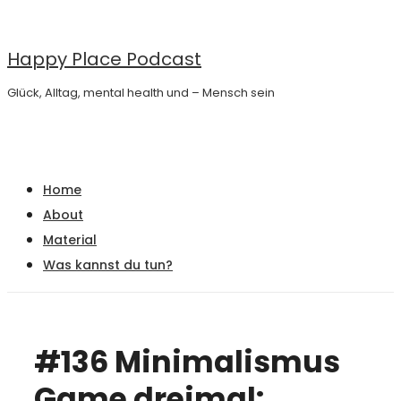
↓
Zum
Happy Place Podcast
Inhalt
Glück, Alltag, mental health und – Mensch sein
Main
Menu
Navigation
Home
About
Material
Was kannst du tun?
#136 Minimalismus
Game dreimal: