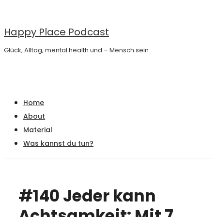
↓
Zum
Happy Place Podcast
Inhalt
Glück, Alltag, mental health und – Mensch sein
Main
Menu
Navigation
Home
About
Material
Was kannst du tun?
#140 Jeder kann
Achtsamkeit: Mit 7