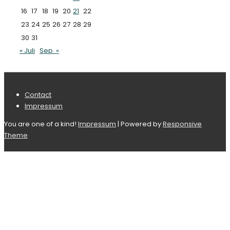
16
17
18
19
20
21
22
23
24
25
26
27
28
29
30
31
« Juli
Sep. »
Footer-
Contact
Impressum
Menü
You are one of a kind!
Impressum
| Powered by
Responsive
Theme