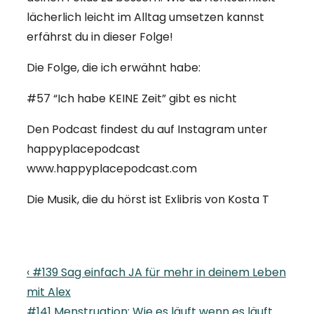
lächerlich leicht im Alltag umsetzen kannst
erfährst du in dieser Folge!
Die Folge, die ich erwähnt habe:
#57 “Ich habe KEINE Zeit” gibt es nicht
Den Podcast findest du auf Instagram unter
happyplacepodcast
www.happyplacepodcast.com
Die Musik, die du hörst ist Exlibris von Kosta T
Beitragsnavigation
Previous
‹ #139 Sag einfach JA für mehr in deinem Leben
Post
mit Alex
is
Next
#141 Menstruation: Wie es läuft wenn es läuft