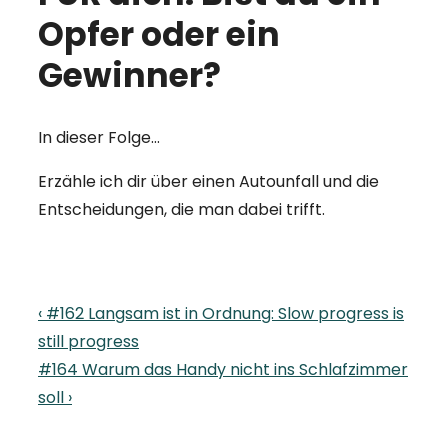
Opfer oder ein
Gewinner?
In dieser Folge…
Erzähle ich dir über einen Autounfall und die
Entscheidungen, die man dabei trifft.
Beitragsnavigation
Previous
‹ #162 Langsam ist in Ordnung: Slow progress is
Post
still progress
is
Next
#164 Warum das Handy nicht ins Schlafzimmer
Post
soll ›
is