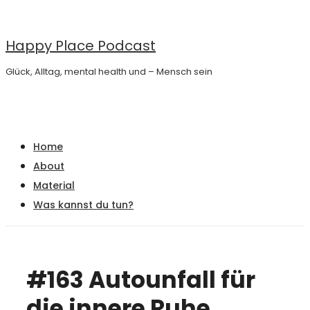
↓
Zum
Happy Place Podcast
Inhalt
Glück, Alltag, mental health und – Mensch sein
Main
Menu
Navigation
Home
About
Material
Was kannst du tun?
#163 Autounfall für
die innere Ruhe