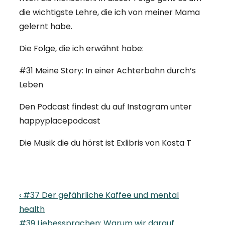
die wichtigste Lehre, die ich von meiner Mama
gelernt habe.
Die Folge, die ich erwähnt habe:
#31 Meine Story: In einer Achterbahn durch’s
Leben
Den Podcast findest du auf Instagram unter
happyplacepodcast
Die Musik die du hörst ist Exlibris von Kosta T
Beitragsnavigation
Previous
‹ #37 Der gefährliche Kaffee und mental
Post
health
is
Next
#39 Liebessprachen: Warum wir darauf