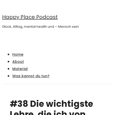
↓
Zum
Happy Place Podcast
Inhalt
Glück, Alltag, mental health und – Mensch sein
Main
Menu
Navigation
Home
About
Material
Was kannst du tun?
#38 Die wichtigste
Lehre, die ich von