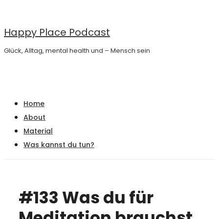
↓
Zum
Happy Place Podcast
Inhalt
Glück, Alltag, mental health und – Mensch sein
Main
Menu
Navigation
Home
About
Material
Was kannst du tun?
#133 Was du für
Meditation brauchst