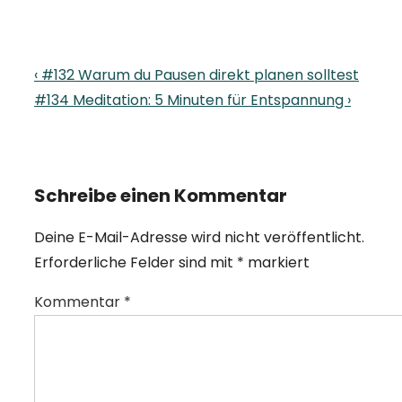
Beitragsnavigation
Previous
‹ #132 Warum du Pausen direkt planen solltest
Post
Next
#134 Meditation: 5 Minuten für Entspannung ›
is
Post
is
Schreibe einen Kommentar
Deine E-Mail-Adresse wird nicht veröffentlicht.
Erforderliche Felder sind mit
*
markiert
Kommentar
*