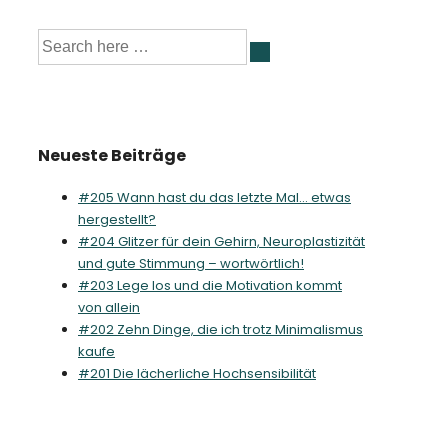
Suche
nach:
Neueste Beiträge
#205 Wann hast du das letzte Mal… etwas
hergestellt?
#204 Glitzer für dein Gehirn, Neuroplastizität
und gute Stimmung – wortwörtlich!
#203 Lege los und die Motivation kommt
von allein
#202 Zehn Dinge, die ich trotz Minimalismus
kaufe
#201 Die lächerliche Hochsensibilität