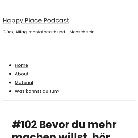
↓
Zum
Happy Place Podcast
Inhalt
Glück, Alltag, mental health und – Mensch sein
Main
Menu
Navigation
Home
About
Material
Was kannst du tun?
#102 Bevor du mehr
machen willst, hör