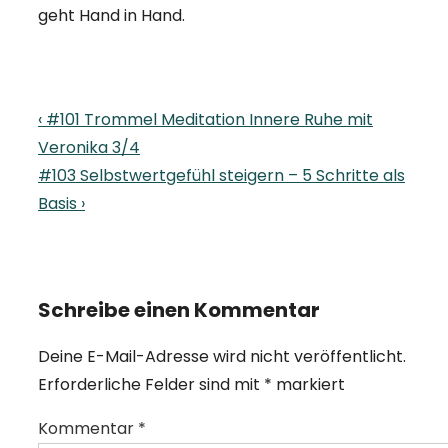
geht Hand in Hand.
Beitragsnavigation
Previous
‹ #101 Trommel Meditation Innere Ruhe mit
Post
Veronika 3/4
is
Next
#103 Selbstwertgefühl steigern – 5 Schritte als
Post
Basis ›
is
Schreibe einen Kommentar
Deine E-Mail-Adresse wird nicht veröffentlicht.
Erforderliche Felder sind mit
*
markiert
Kommentar
*