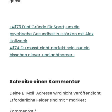
gehst.
Beitragsnavigation
Previous
‹ #173 Fünf Gründe für Sport, um die
Post
psychische Gesundheit zu stärken mit Alex
is
Hollweck
Next
#174 Du musst nicht perfekt sein, nur ein
Post
bisschen clever, und achtsamer ›
is
Schreibe einen Kommentar
Deine E-Mail-Adresse wird nicht veröffentlicht.
Erforderliche Felder sind mit
*
markiert
Kommentar
*