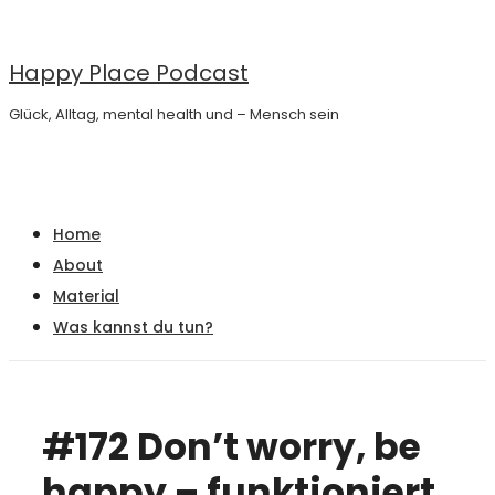
↓
Zum
Happy Place Podcast
Inhalt
Glück, Alltag, mental health und – Mensch sein
Main
Menu
Navigation
Home
About
Material
Was kannst du tun?
#172 Don’t worry, be
happy – funktioniert