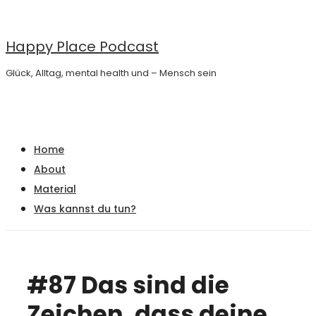
↓
Zum
Happy Place Podcast
Inhalt
Glück, Alltag, mental health und – Mensch sein
Main
Menu
Navigation
Home
About
Material
Was kannst du tun?
#87 Das sind die
Zeichen, dass deine