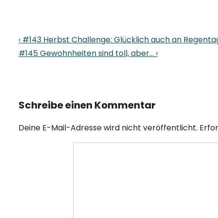
Beitragsnavigation
Previous
‹ #143 Herbst Challenge: Glücklich auch an Regent
Post
Next
#145 Gewohnheiten sind toll, aber… ›
is
Post
is
Schreibe einen Kommentar
Deine E-Mail-Adresse wird nicht veröffentlicht.
Erfo