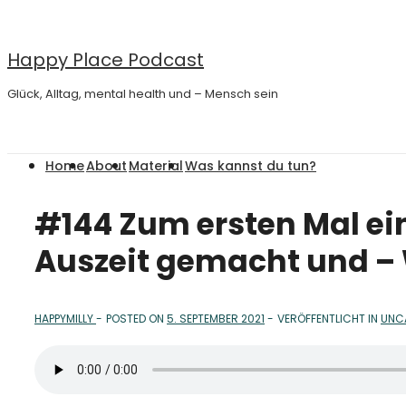
↓
Zum
Happy Place Podcast
Inhalt
Glück, Alltag, mental health und – Mensch sein
Main
Home
About
Material
Was kannst du tun?
Navigation
#144 Zum ersten Mal ei
Auszeit gemacht und 
HAPPYMILLY
POSTED ON
5. SEPTEMBER 2021
VERÖFFENTLICHT IN
UNC