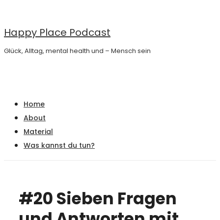
↓
Zum
Happy Place Podcast
Inhalt
Glück, Alltag, mental health und – Mensch sein
Main
Menu
Navigation
Home
About
Material
Was kannst du tun?
#20 Sieben Fragen
und Antworten mit