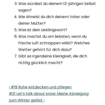
Was würdest du deinem 12-jährigen Selbst
sagen?
Wie ähnelst du dich deinem Vater oder
deiner Mutter?
Was ist dein Lieblingswort?
Was machst du am liebsten, wenn du
frische Luft schnappen willst? Welches
Wetter gehört für dich dazu?
Gibt es irgendeine Kleinigkeit, die dich
richtig glücklich macht?
Beitragsnavigation
Previous
‹ #19 Ruhe entdecken und pflegen
Post
Next
#21 Let’s talk about snow: Meine Abneigung
is
Post
zum Winter gelöst ›