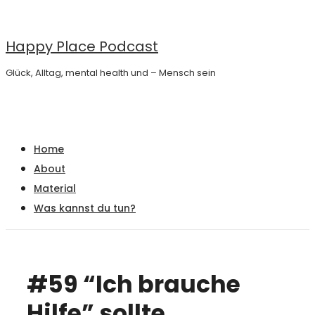
↓
Zum
Happy Place Podcast
Inhalt
Glück, Alltag, mental health und – Mensch sein
Main
Menu
Navigation
Home
About
Material
Was kannst du tun?
#59 “Ich brauche
Hilfe” sollte