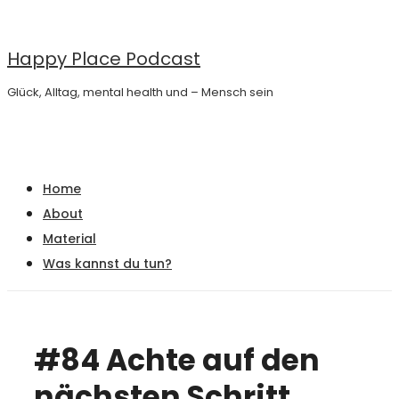
↓
Zum
Happy Place Podcast
Inhalt
Glück, Alltag, mental health und – Mensch sein
Main
Menu
Navigation
Home
About
Material
Was kannst du tun?
#84 Achte auf den
nächsten Schritt