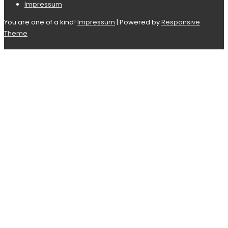
Impressum
Menü
You are one of a kind!
Impressum
| Powered by
Responsive
Theme