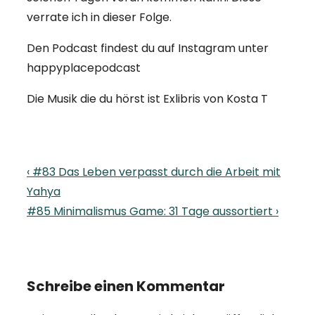
verrate ich in dieser Folge.
Den Podcast findest du auf Instagram unter
happyplacepodcast
Die Musik die du hörst ist Exlibris von Kosta T
Beitragsnavigation
Previous
‹ #83 Das Leben verpasst durch die Arbeit mit
Post
Yahya
is
Next
#85 Minimalismus Game: 31 Tage aussortiert ›
Post
is
Schreibe einen Kommentar