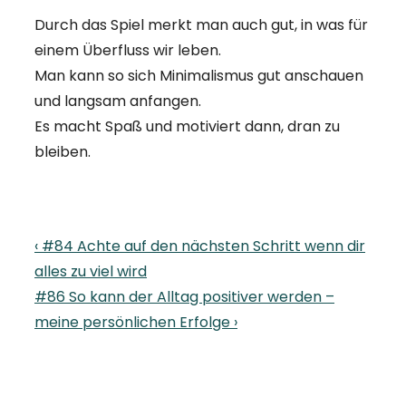
Durch das Spiel merkt man auch gut, in was für
einem Überfluss wir leben.
Man kann so sich Minimalismus gut anschauen
und langsam anfangen.
Es macht Spaß und motiviert dann, dran zu
bleiben.
Beitragsnavigation
Previous
‹ #84 Achte auf den nächsten Schritt wenn dir
Post
alles zu viel wird
is
Next
#86 So kann der Alltag positiver werden –
Post
meine persönlichen Erfolge ›
is