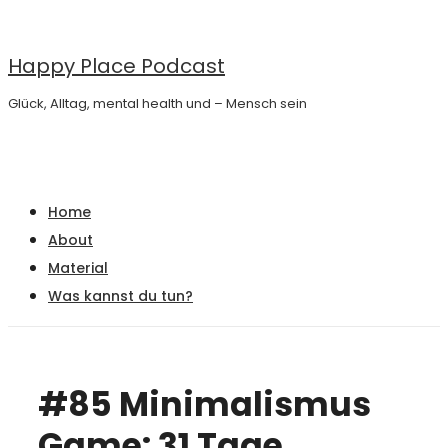
↓
Zum
Happy Place Podcast
Inhalt
Glück, Alltag, mental health und – Mensch sein
Main
Menu
Navigation
Home
About
Material
Was kannst du tun?
#85 Minimalismus
Game: 31 Tage