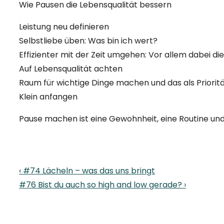
Wie Pausen die Lebensqualität bessern
Leistung neu definieren
Selbstliebe üben: Was bin ich wert?
Effizienter mit der Zeit umgehen: Vor allem dabei 
Auf Lebensqualität achten
Raum für wichtige Dinge machen und das als Priorit
Klein anfangen
Pause machen ist eine Gewohnheit, eine Routine und
Beitragsnavigation
Previous
‹ #74 Lächeln – was das uns bringt
Post
Next
#76 Bist du auch so high and low gerade? ›
is
Post
is