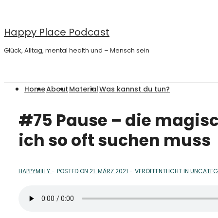
↓
Zum
Happy Place Podcast
Inhalt
Glück, Alltag, mental health und – Mensch sein
Main
Home
About
Material
Was kannst du tun?
Navigation
#75 Pause – die magisc
ich so oft suchen muss
HAPPYMILLY
POSTED ON
21. MÄRZ 2021
VERÖFFENTLICHT IN
UNCATEG